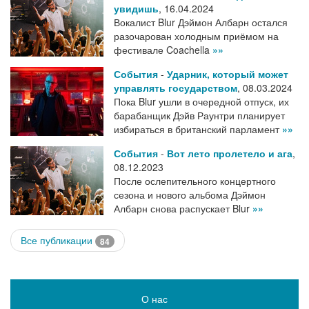
увидишь
,
16.04.2024
Вокалист Blur Дэймон Албарн остался
разочарован холодным приёмом на
фестивале Coachella
»»
События
-
Ударник, который может
управлять государством
,
08.03.2024
Пока Blur ушли в очередной отпуск, их
барабанщик Дэйв Раунтри планирует
избираться в британский парламент
»»
События
-
Вот лето пролетело и ага
,
08.12.2023
После ослепительного концертного
сезона и нового альбома Дэймон
Албарн снова распускает Blur
»»
Все публикации
84
О нас