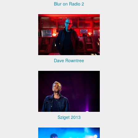
Blur on Radio 2
Dave Rowntree
Sziget 2013