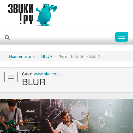
Toggl
naviga
Исполнители
BLUR
Фото: Blur on Radio 2
Сайт:
www.blur.co.uk
Toggle
BLUR
navigation
Previous
Nex