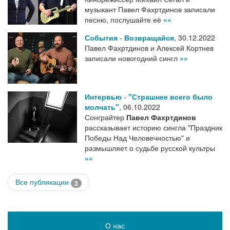
музыкант Павел Фахртдинов записали
песню, послушайте её
»»
События
-
Возвращайся
,
30.12.2022
Павел Фахртдинов и Алексей Кортнев
записали новогодний сингл
»»
Интервью
-
"Страшнее всего было
молчать"
,
06.10.2022
Сонграйтер
Павел Фахртдинов
рассказывает историю сингла "Праздник
Победы Над Человечностью" и
размышляет о судьбе русской культры
»»
Все публикации
3
О нас