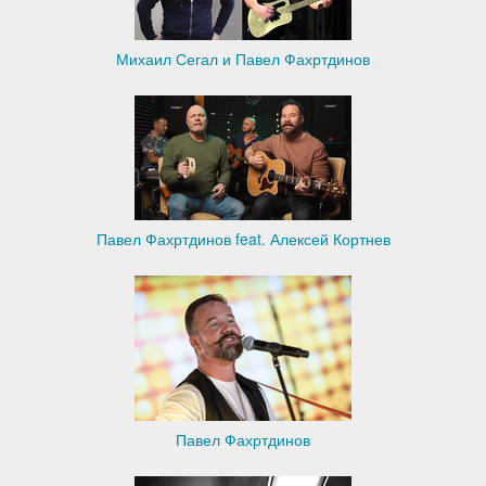
Михаил Сегал и Павел Фахртдинов
Павел Фахртдинов feat. Алексей Кортнев
Павел Фахртдинов