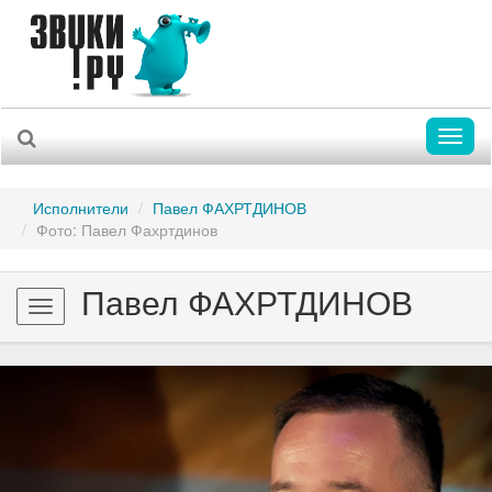
Toggl
naviga
Исполнители
Павел ФАХРТДИНОВ
Фото: Павел Фахртдинов
Павел ФАХРТДИНОВ
Toggle
navigation
Previous
Nex