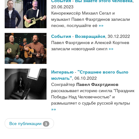
События
-
Вы знаете этого человека
,
20.06.2023
Кинорежиссёр Михаил Сегал и
музыкант Павел Фахртдинов записали
песню, послушайте её
»»
События
-
Возвращайся
,
30.12.2022
Павел Фахртдинов и Алексей Кортнев
записали новогодний сингл
»»
Интервью
-
"Страшнее всего было
молчать"
,
06.10.2022
Сонграйтер
Павел Фахртдинов
рассказывает историю сингла "Праздник
Победы Над Человечностью" и
размышляет о судьбе русской культры
»»
Все публикации
3