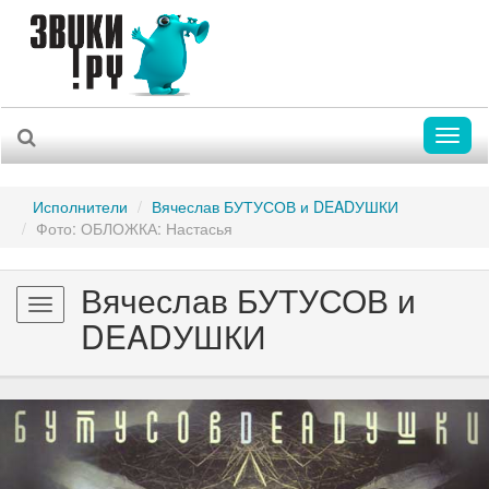
Toggl
naviga
Исполнители
Вячеслав БУТУСОВ и DEADУШКИ
Фото: ОБЛОЖКА: Настасья
Вячеслав БУТУСОВ и
Toggle
DEADУШКИ
navigation
Previous
Nex