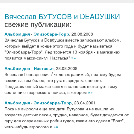
Вячеслав БУТУСОВ и DEADУШКИ
-
свежие публикации:
Альбом дня
-
Элизобара-Торр
,
28.08.2008
Вячеслав Бутусов и Deadушки вместе записывают альбом,
который выйдет в конце этого года и будет называться
"Элизобарра-Торр". Лед тронется 13 ноября - в магазинах
появится макси-сингл "Настасья"
»»
Альбом дня
-
Настасья
,
28.08.2008
Вячеслав Геннадьевич √ человек ранимый, поэтому будем
вежливы, тем более, что ругать вроде как нечего.
Представленный макси-сингл вполне соответствует тому
состоянию творческого поиска, в котором
»»
Альбом дня
-
Элизобарра-Торр
,
23.04.2001
Пока не выросли еще все дети Бутусова и не вышли из
возраста детских песен, трудно, наверное, будет дождаться от
гуру для современных робин гудов, каким его сделал "Брат",
чего-нибудь взрослого и
»»