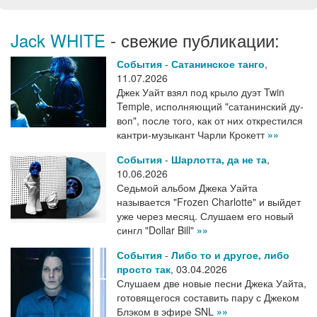
Jack WHITE
- свежие публикации:
События
-
Сатанинское танго
,
11.07.2026
Джек Уайт взял под крыло дуэт Twin
Temple, исполняющий "сатанинский ду-
воп", после того, как от них открестился
кантри-музыкант Чарли Крокетт
»»
События
-
Шарлотта, да не та
,
10.06.2026
Седьмой альбом Джека Уайта
называется "Frozen Charlotte" и выйдет
уже через месяц. Слушаем его новый
сингл "Dollar Bill"
»»
События
-
Либо то и другое, либо
просто так
,
03.04.2026
Слушаем две новые песни Джека Уайта,
готовящегося составить пару с Джеком
Блэком в эфире SNL
»»