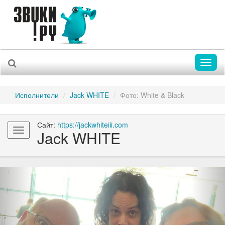
Toggl
naviga
Исполнители
Jack WHITE
Фото: White & Black
Сайт:
https://jackwhiteiii.com
Toggle
Jack WHITE
navigation
Previous
Nex