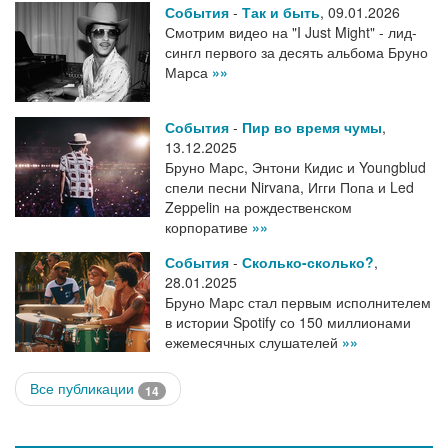
События
-
Так и быть
,
09.01.2026
Смотрим видео на "I Just Might" - лид-
сингл первого за десять альбома Бруно
Марса
»»
События
-
Пир во время чумы
,
13.12.2025
Бруно Марс, Энтони Кидис и Youngblud
спели песни Nirvana, Игги Попа и Led
Zeppelin на рождественском
корпоративе
»»
События
-
Сколько-сколько?
,
28.01.2025
Бруно Марс стал первым исполнителем
в истории Spotify со 150 миллионами
ежемесячных слушателей
»»
Все публикации
14