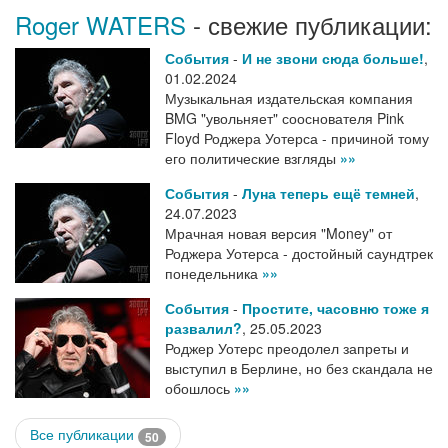
Roger WATERS
- свежие публикации:
События
-
И не звони сюда больше!
,
01.02.2024
Музыкальная издательская компания
BMG "увольняет" сооснователя Pink
Floyd Роджера Уотерса - причиной тому
его политические взгляды
»»
События
-
Луна теперь ещё темней
,
24.07.2023
Мрачная новая версия "Money" от
Роджера Уотерса - достойный саундтрек
понедельника
»»
События
-
Простите, часовню тоже я
развалил?
,
25.05.2023
Роджер Уотерс преодолел запреты и
выступил в Берлине, но без скандала не
обошлось
»»
Все публикации
50