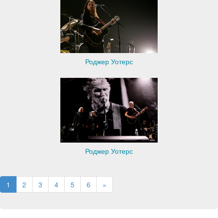
Роджер Уотерс
Роджер Уотерс
1
2
3
4
5
6
»