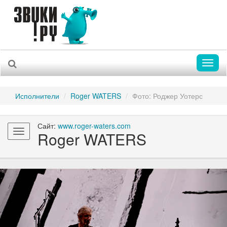
Toggl
naviga
Исполнители
Roger WATERS
Фото: Роджер Уотерс
Сайт:
www.roger-waters.com
Toggle
Roger WATERS
navigation
Previous
Nex