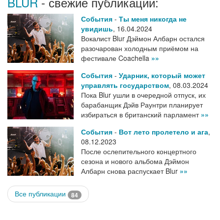
BLUR
- свежие публикации:
События
-
Ты меня никогда не
увидишь
,
16.04.2024
Вокалист Blur Дэймон Албарн остался
разочарован холодным приёмом на
фестивале Coachella
»»
События
-
Ударник, который может
управлять государством
,
08.03.2024
Пока Blur ушли в очередной отпуск, их
барабанщик Дэйв Раунтри планирует
избираться в британский парламент
»»
События
-
Вот лето пролетело и ага
,
08.12.2023
После ослепительного концертного
сезона и нового альбома Дэймон
Албарн снова распускает Blur
»»
Все публикации
84