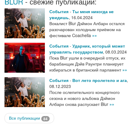
BLUR
- свежие публикации:
События
-
Ты меня никогда не
увидишь
,
16.04.2024
Вокалист Blur Дэймон Албарн остался
разочарован холодным приёмом на
фестивале Coachella
»»
События
-
Ударник, который может
управлять государством
,
08.03.2024
Пока Blur ушли в очередной отпуск, их
барабанщик Дэйв Раунтри планирует
избираться в британский парламент
»»
События
-
Вот лето пролетело и ага
,
08.12.2023
После ослепительного концертного
сезона и нового альбома Дэймон
Албарн снова распускает Blur
»»
Все публикации
84