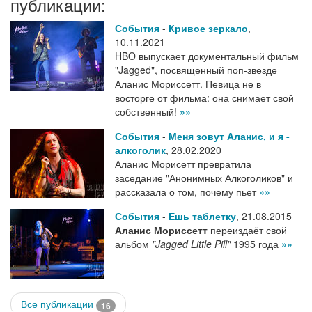
публикации:
События
-
Кривое зеркало
,
10.11.2021
HBO выпускает документальный фильм
"Jagged", посвященный поп-звезде
Аланис Мориссетт. Певица не в
восторге от фильма: она снимает свой
собственный!
»»
События
-
Меня зовут Аланис, и я -
алкоголик
,
28.02.2020
Аланис Морисетт превратила
заседание "Анонимных Алкоголиков" и
рассказала о том, почему пьет
»»
События
-
Ешь таблетку
,
21.08.2015
Аланис Мориссетт
переиздаёт свой
альбом
"Jagged Little Pill"
1995 года
»»
Все публикации
16