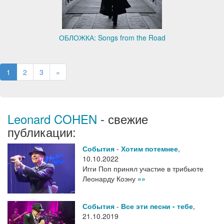
ОБЛОЖКА: Songs from the Road
1
2
3
»
Leonard COHEN
- свежие
публикации:
События
-
Хотим потемнее
,
10.10.2022
Игги Поп принял участие в трибьюте
Леонарду Коэну
»»
События
-
Все эти песни - тебе
,
21.10.2019