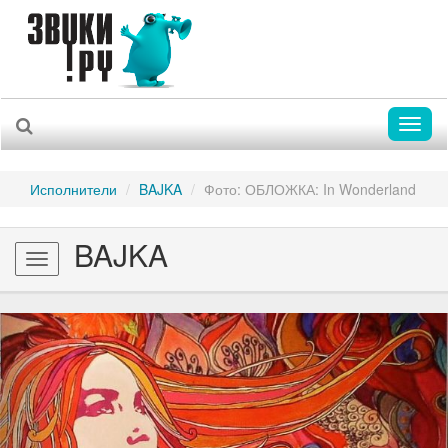
Toggl
naviga
Исполнители
BAJKA
Фото: ОБЛОЖКА: In Wonderland
BAJKA
Toggle
navigation
Previous
Nex