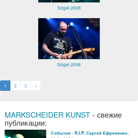
Sziget-2008
Sziget-2008
1
2
3
»
MARKSCHEIDER KUNST
- свежие
публикации:
События
-
R.I.P. Сергей Ефременко
,