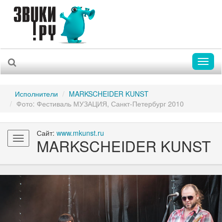
Toggl
naviga
Исполнители
MARKSCHEIDER KUNST
Фото: Фестиваль МУЗАЦИЯ, Санкт-Петербург 2010
Сайт:
www.mkunst.ru
Toggle
MARKSCHEIDER KUNST
navigation
Previous
Nex