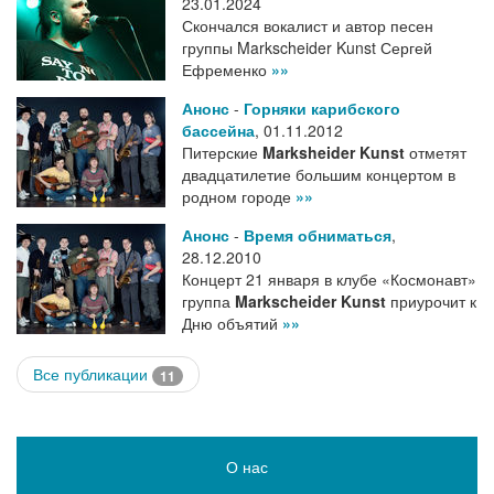
23.01.2024
Скончался вокалист и автор песен
группы Markscheider Kunst Сергей
Ефременко
»»
Анонс
-
Горняки карибского
бассейна
,
01.11.2012
Питерские
Marksheider Kunst
отметят
двадцатилетие большим концертом в
родном городе
»»
Анонс
-
Время обниматься
,
28.12.2010
Концерт 21 января в клубе «Космонавт»
группа
Markscheider Kunst
приурочит к
Дню объятий
»»
Все публикации
11
О нас