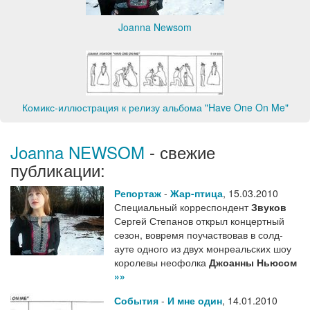
Joanna Newsom
Комикс-иллюстрация к релизу альбома "Have One On Me"
Joanna NEWSOM
- свежие
публикации:
Репортаж
-
Жар-птица
,
15.03.2010
Специальный корреспондент
Звуков
Сергей Степанов открыл концертный
сезон, вовремя поучаствовав в солд-
ауте одного из двух монреальских шоу
королевы неофолка
Джоанны Ньюсом
»»
События
-
И мне один
,
14.01.2010