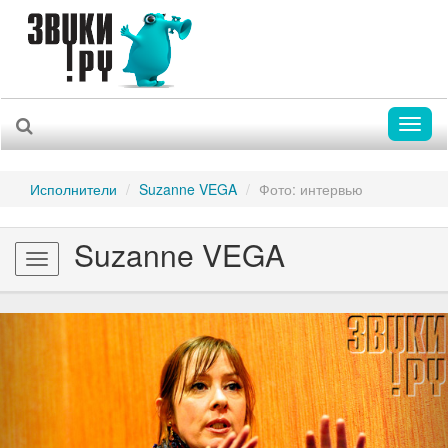
Toggl
naviga
Исполнители
Suzanne VEGA
Фото: интервью
Suzanne VEGA
Toggle
navigation
Previous
Nex