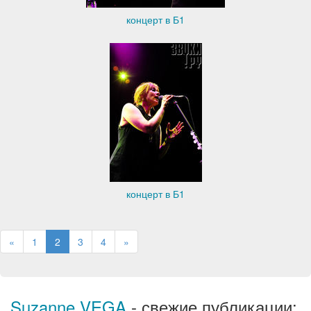
концерт в Б1
концерт в Б1
«
1
2
3
4
»
Suzanne VEGA
- свежие публикации: