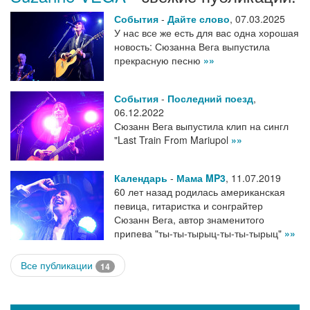
События
-
Дайте слово
,
07.03.2025
У нас все же есть для вас одна хорошая
новость: Сюзанна Вега выпустила
прекрасную песню
»»
События
-
Последний поезд
,
06.12.2022
Сюзанн Вега выпустила клип на сингл
"Last Train From Mariupol
»»
Календарь
-
Мама MP3
,
11.07.2019
60 лет назад родилась американская
певица, гитаристка и сонграйтер
Сюзанн Вега, автор знаменитого
припева "ты-ты-тырыц-ты-ты-тырыц"
»»
Все публикации
14