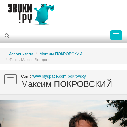
Toggl
naviga
Исполнители
Максим ПОКРОВСКИЙ
Фото: Макс в Лондоне
Сайт:
www.myspace.com/pokrovsky
Toggle
Максим ПОКРОВСКИЙ
navigation
Previous
Nex