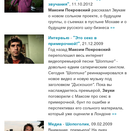
звучания"
,
11.10.2012
Максим Покровский
рассказал Звукам
о новом сольном проекте, о будущем
группы, о съемках в пустыне Мохаве и о
будущем русского шоу-бизнеса
»»
Интервью
-
"Это секс в
примерочной!"
,
21.12.2009
Год назад
Максим Покровский
переполошил весь интернет
видеопремьерой песни
"Шоппинг"
-
довольно едким сатирическим синглом.
Сегодня
"Шоппинг"
реинкарнировался в
новое видео и новую музыку под
заголовком
"Дискошоп"
. Пока вы
наслаждаетесь премьерой,
Звуки
поговорили с Максом про секс в
примерочной, бунт по ошибке и
перспективах его сольного материала,
который уже оценили в Лондоне
»»
Медиа
-
Шопоголик
,
09.02.2009
Внимание, премьера! На днях