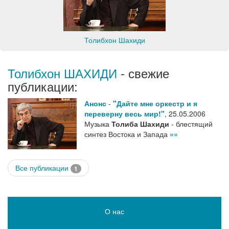
Толибхон Шахиди
Толибхон ШАХИДИ
- свежие
публикации:
Анонс
-
"Дайте мне оркестр и я
переверну весь мир!"
,
25.05.2006
Музыка
Толиба Шахиди
- блестящий
синтез Востока и Запада
»»
Все публикации
1
О нас