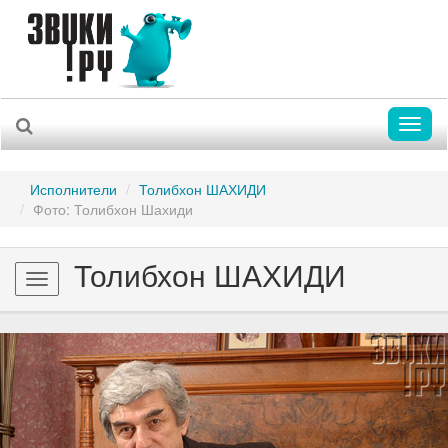
Toggl
naviga
Исполнители
Толибхон ШАХИДИ
Фото: Толибхон Шахиди
Толибхон ШАХИДИ
Toggle
navigation
Previous
Nex