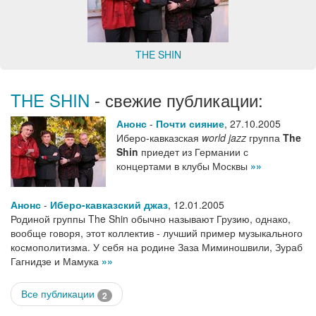
THE SHIN
THE SHIN
- свежие публикации:
Анонс
-
Почти сияние
,
27.10.2005
Иберо-кавказская
world jazz
группа
The
Shin
приедет из Германии с
концертами в клубы Москвы
»»
Анонс
-
Иберо-кавказский джаз
,
12.01.2005
Родиной группы The Shin обычно называют Грузию, однако,
вообще говоря, этот коллектив - лучший пример музыкального
космополитизма. У себя на родине Заза Миминошвили, Зураб
Гагнидзе и Мамука
»»
Все публикации
2