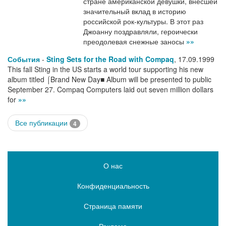
стране американской девушки, внесшей
значительный вклад в историю
российской рок-культуры. В этот раз
Джоанну поздравляли, героически
преодолевая снежные заносы
»»
События
-
Sting Sets for the Road with Compaq
,
17.09.1999
This fall Sting in the US starts a world tour supporting his new
album titled ⌠Brand New Day■ Album will be presented to public
September 27. Compaq Computers laid out seven million dollars
for
»»
Все публикации
4
О нас
Конфиденциальность
Страница памяти
Реклама