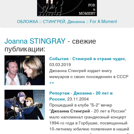
ОБЛОЖКА :: СТИНГРЕЙ, Джоанна :: For A Moment
Joanna STINGRAY
- свежие
публикации:
События
-
Стингрей в стране чудес
,
03.03.2019
Джоанна Стингрей издает книгу
мемуаров о своих похождениях в СССР
»»
Репортаж
-
Джоанна - 20 лет в
России
,
23.11.2004
Прошедший в клубе "Б-2" вечер
"
Джоанна Стингрей
- 20 лет в России"
мало напоминал грандиозный концерт
1994-го года в Горбушке, посвященный
10-летнему юбилею появления в нашей