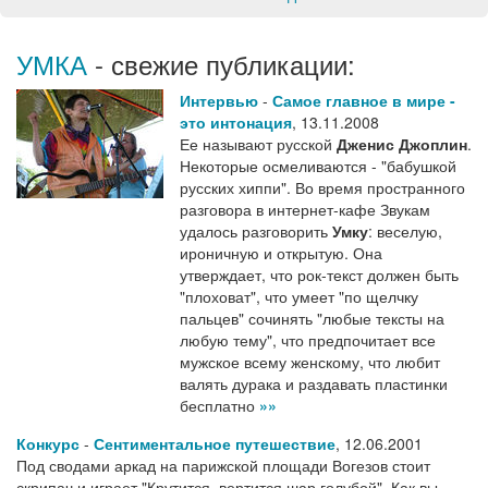
УМКА
- свежие публикации:
Интервью
-
Самое главное в мире -
это интонация
,
13.11.2008
Ее называют русской
Дженис Джоплин
.
Некоторые осмеливаются - "бабушкой
русских хиппи". Во время пространного
разговора в интернет-кафе Звукам
удалось разговорить
Умку
: веселую,
ироничную и открытую. Она
утверждает, что рок-текст должен быть
"плоховат", что умеет "по щелчку
пальцев" сочинять "любые тексты на
любую тему", что предпочитает все
мужское всему женскому, что любит
валять дурака и раздавать пластинки
бесплатно
»»
Конкурс
-
Сентиментальное путешествие
,
12.06.2001
Под сводами аркад на парижской площади Вогезов стоит
скрипач и играет "Крутится, вертится шар голубой". Как вы