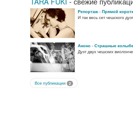
TARA FUKI
- свежие публикаци
Репортаж
-
Прямой коротк
И так весь сет чешского ду
Анонс
-
Страшные колыб
Дуэт двух чешских виолонч
Все публикации
2