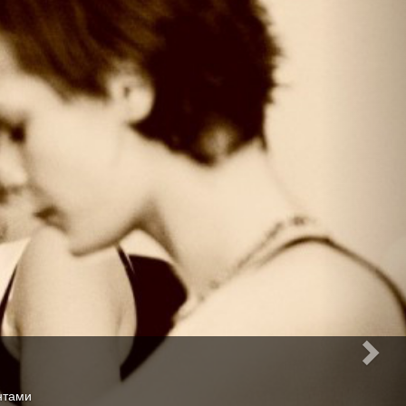
нтами