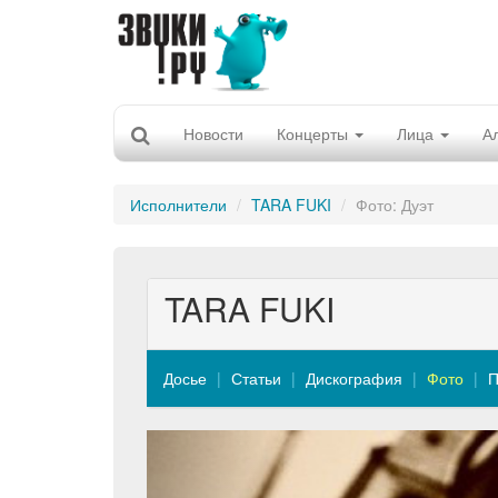
Новости
Концерты
Лица
А
Исполнители
TARA FUKI
Фото: Дуэт
TARA FUKI
Досье
Статьи
Дискография
Фото
П
Previous