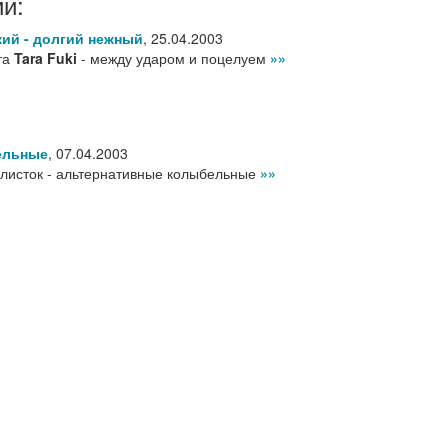
и:
ий - долгий нежный
,
25.04.2003
эта
Tara Fuki
- между ударом и поцелуем
»»
ельные
,
07.04.2003
елисток - альтернативные колыбельные
»»