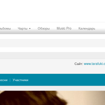
льбомы
Чарты
Обзоры
Music Pro
Календарь
Сайт:
www.tarafuki.
есни
Участники
Nex