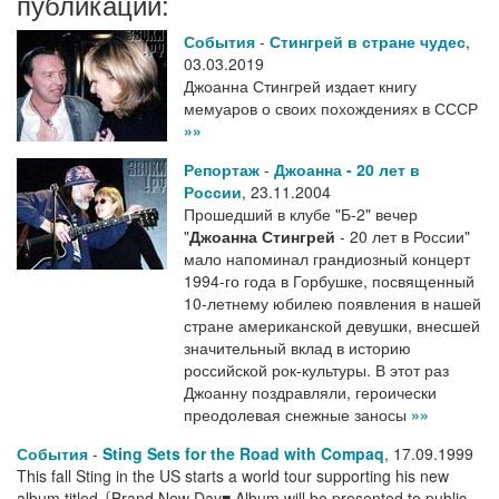
публикации:
События
-
Стингрей в стране чудес
,
03.03.2019
Джоанна Стингрей издает книгу
мемуаров о своих похождениях в СССР
»»
Репортаж
-
Джоанна - 20 лет в
России
,
23.11.2004
Прошедший в клубе "Б-2" вечер
"
Джоанна Стингрей
- 20 лет в России"
мало напоминал грандиозный концерт
1994-го года в Горбушке, посвященный
10-летнему юбилею появления в нашей
стране американской девушки, внесшей
значительный вклад в историю
российской рок-культуры. В этот раз
Джоанну поздравляли, героически
преодолевая снежные заносы
»»
События
-
Sting Sets for the Road with Compaq
,
17.09.1999
This fall Sting in the US starts a world tour supporting his new
album titled ⌠Brand New Day■ Album will be presented to public