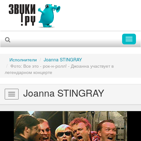
Toggl
naviga
Исполнители
Joanna STINGRAY
Фото: Все это - рок-н-ролл! - Джоанна участвует в
легендарном концерте
Joanna STINGRAY
Toggle
navigation
Previous
Nex