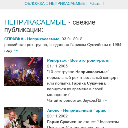
ОБЛОЖКА :: НЕПРИКАСАЕМЫЕ :: Чaсть II
НЕПРИКАСАЕМЫЕ
- свежие
публикации:
СПРАВКА
-
Неприкасаемые
,
03.01.2012
российская рок-группа, созданная Гариком Сукачёвым в 1994
году
»»
Репортаж
-
Все это рок-н-ролл
,
21.11.2005
"10 лет группе
Неприкасаемые
" -
нормальный рок-н-ролльный концерт
или попытка
Гарика Сукачева
вернуться ко временам своей
молодости?
Читайте репортаж Звуков.Ru
»»
Анонс
-
Непривычный Гарик
,
20.11.2002
Гарик Сукачев
не станет "Человеком
Привычкой" и представит еще