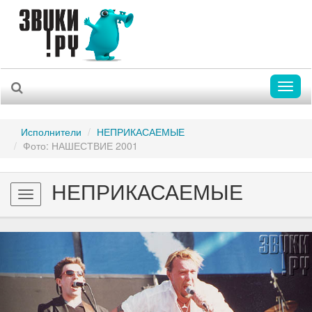
Toggl
naviga
Исполнители
НЕПРИКАСАЕМЫЕ
Фото: НАШЕСТВИЕ 2001
НЕПРИКАСАЕМЫЕ
Toggle
navigation
Previous
Nex