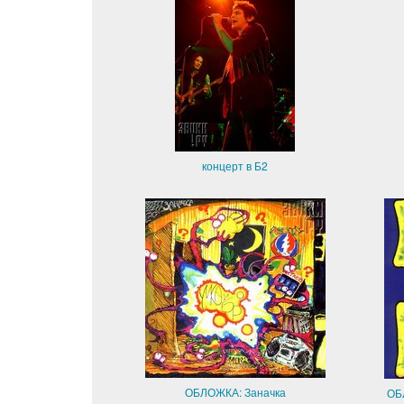
концерт в Б2
ОБЛОЖКА: Заначка
ОБ