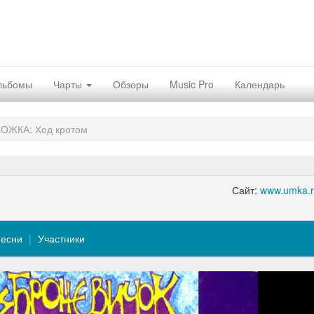
льбомы
Чарты
Обзоры
Music Pro
Календарь
ЛОЖКА: Ход кротом
Сайт:
www.umka.r
есни
Участники
Nex