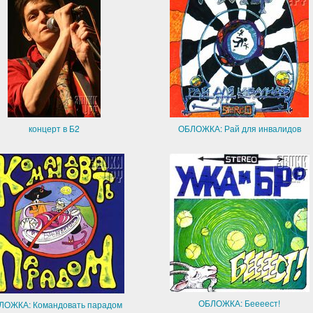
концерт в Б2
ОБЛОЖКА: Рай для инвалидов
ОБЛОЖКА: Беееест!
ЛОЖКА: Командовать парадом