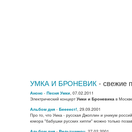
УМКА И БРОНЕВИК
- свежие 
Анонс
-
Песня Умки
,
07.02.2011
Электрический концерт
Умки и Броневика
в Москв
Альбом дня
-
Беееест!
,
29.09.2001
Про то, что Умка - русская Джоплин и уникум россий
юмора "бабушки русских хиппи" можно только поза
Альбом дня
-
Вельтшмерц
,
27.02.2001