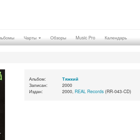
льбомы
Чарты
Обзоры
Music Pro
Календарь
Альбом:
Тяжкий
Записан:
2000
Издан:
2000,
REAL Records
(RR-043-CD)