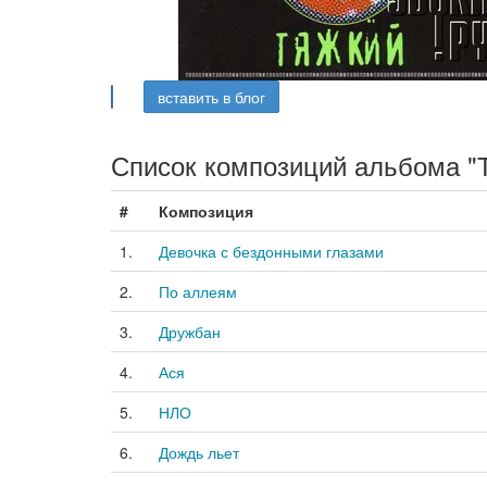
вставить в блог
Список композиций альбома "
#
Композиция
1.
Девочка с бездонными глазами
2.
По аллеям
3.
Дружбан
4.
Ася
5.
НЛО
6.
Дождь льет