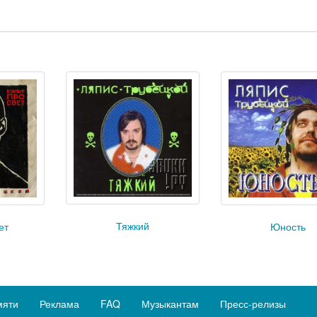
Тяжкий
Юность
ет
мяти
Реклама
FAQ
Музыкантам
Пресс-релизы