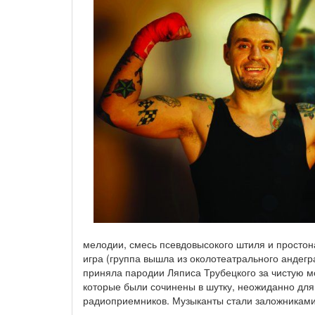
мелодии, смесь псевдовысокого штиля и простон
игра (группа вышла из околотеатрального андегр
приняла пародии Ляписа Трубецкого за чистую мо
которые были сочинены в шутку, неожиданно для
радиоприемников. Музыканты стали заложниками