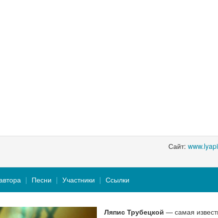
Сайт:
www.lyap
автора
Песни
Участники
Ссылки
Ляпис Трубецкой
— самая извест