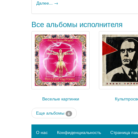
Далее... →
Все альбомы исполнителя
Веселые картинки
Культпросв
Еще альбомы
6
О нас
Конфиденциальность
Страница па