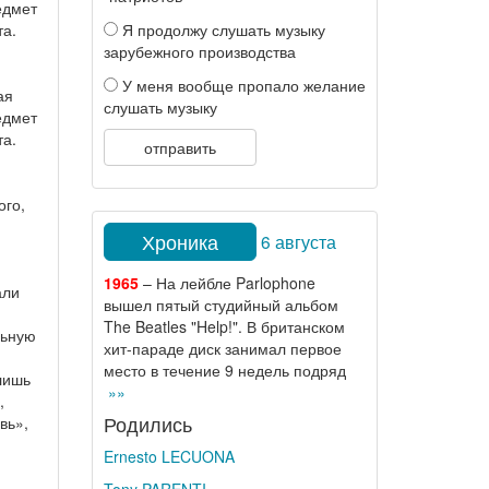
едмет
та.
Я продолжу слушать музыку
зарубежного производства
У меня вообще пропало желание
ая
слушать музыку
едмет
та.
отправить
ого,
Хроника
6 августа
1965
– На лейбле Parlophone
али
вышел пятый студийный альбом
The Beatles "Help!". В британском
льную
хит-параде диск занимал первое
место в течение 9 недель подряд
лишь
»»
,
Родились
вь»,
Ernesto LECUONA