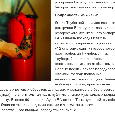
рок-группа Беларуси и главный пр
белорусского музыкального экспор
Подробности из жизни:
Ляпис Трубецкой — самая известн
рок-группа Беларуси и главный пр
белорусского музыкального экспор
Ее название восходит к тексту
культового сатирического романа
«12 стульев», один из героев котор
поэт-графоман Никифор Ляпис-
Трубецкой, сочинял нелепые
однотипные стихи на любые темы.
Первые песни Ляписов пародиров
штампы, господствовавшие
на постсоветской поп-сцене: бана
любовную лирику, примитивные
ародных речевых оборотов. Для самих музыкантов это была всего 
аунда), но значительная часть публики, а также музыкальных медиа
нету. В конце 90-х песни «Ау», «Яблони», «Ты кинула», «Это любо
 Ляписов стали народными хитами и зазвучали из всех
 собственного имиджа, пародисты слились с…