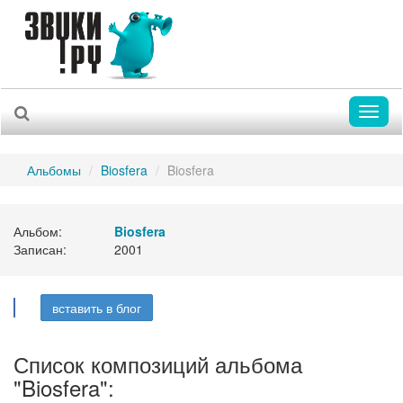
Toggl
naviga
Альбомы
Biosfera
Biosfera
Альбом:
Biosfera
Записан:
2001
вставить в блог
Список композиций альбома
"Biosfera":