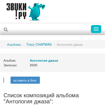
Toggl
naviga
Альбомы
Tracy CHAPMAN
Антология джаза
Альбом:
Антология джаза
Записан:
2000
вставить в блог
Список композиций альбома
"Антология джаза":