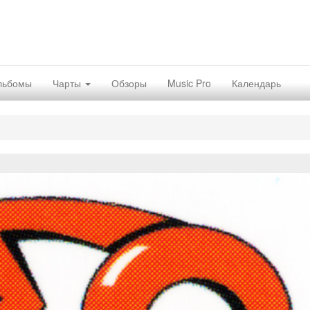
льбомы
Чарты
Обзоры
Music Pro
Календарь