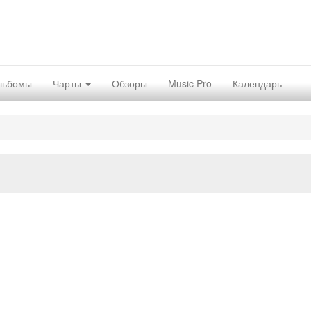
льбомы
Чарты
Обзоры
Music Pro
Календарь