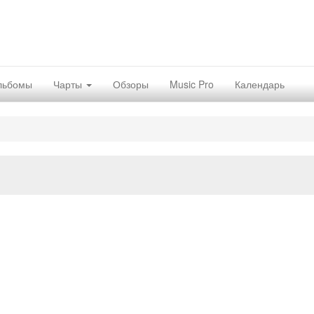
льбомы
Чарты
Обзоры
Music Pro
Календарь