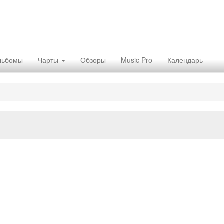
льбомы
Чарты
Обзоры
Music Pro
Календарь