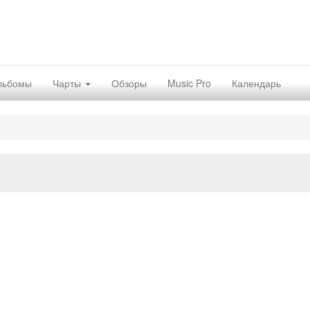
льбомы
Чарты
Обзоры
Music Pro
Календарь