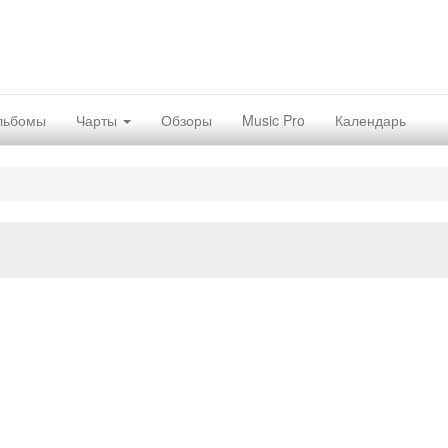
льбомы
Чарты
Обзоры
Music Pro
Календарь