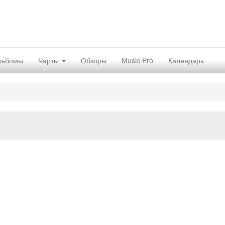
льбомы
Чарты
Обзоры
Music Pro
Календарь