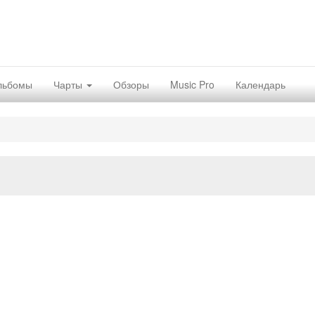
льбомы
Чарты
Обзоры
Music Pro
Календарь