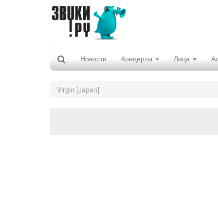
Новости
Концерты
Лица
А
Virgin [Japan]