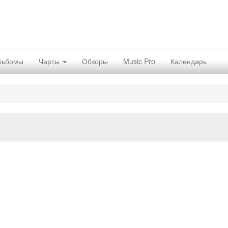
льбомы
Чарты
Обзоры
Music Pro
Календарь