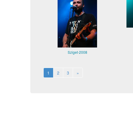
Sziget-2008
1
2
3
»