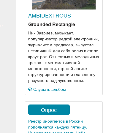
AMBIDEXTROUS
Grounded Rectangle
рг
Ник Завриев, музыкант,
популяризатор редкой электроники,
журналист и продюсер, выпустил
нетипичный для себя релиз в стиле
краут-рок. От нежных и мелодичных
треков - к математической
монотонности, строгой логике
структурированности и главенству
разумного над чувственным.
Слушать альбом
Опрос
Реестр иноагентов в России
пополняется каждую пятницу.
Иноагентами уже стали Нойз,