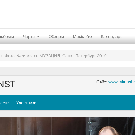
льбомы
Чарты
Обзоры
Music Pro
Календарь
Фото: Фестиваль МУЗАЦИЯ, Санкт-Петербург 2010
NST
Сайт:
www.mkunst.
есни
Участники
Nex