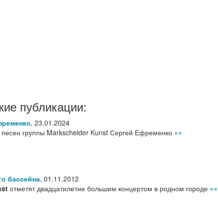
жие публикации:
Ефременко
,
23.01.2024
р песен группы Markscheider Kunst Сергей Ефременко
»»
го бассейна
,
01.11.2012
nst
отметят двадцатилетие большим концертом в родном городе
»»