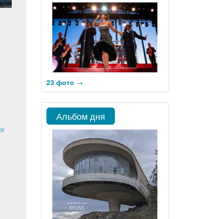
23 фото
→
Альбом дня
рг