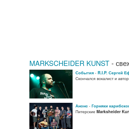
MARKSCHEIDER KUNST
- све
События
-
R.I.P. Сергей 
Скончался вокалист и авто
Анонс
-
Горняки карибско
Питерские
Marksheider Ku