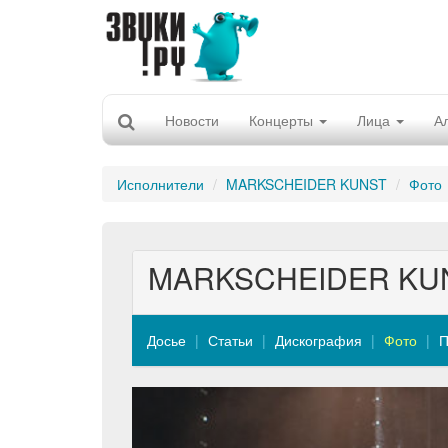
Новости
Концерты
Лица
А
Исполнители
MARKSCHEIDER KUNST
Фото
MARKSCHEIDER KU
Досье
Статьи
Дискография
Фото
П
Previous