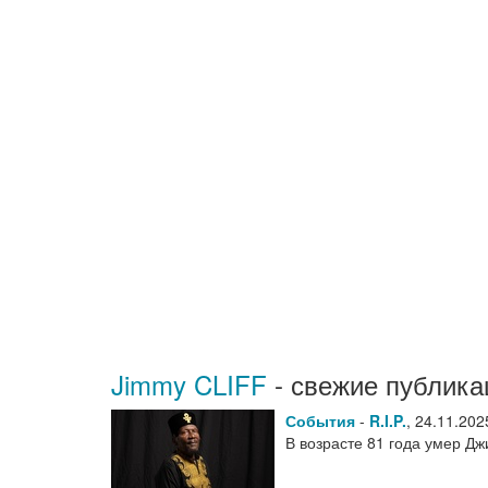
Jimmy CLIFF
- свежие публика
События
-
R.I.P.
,
24.11.202
В возрасте 81 года умер Д