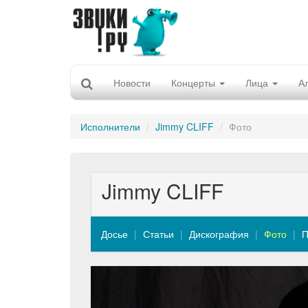
Новости
Концерты
Лица
А
Исполнители
Jimmy CLIFF
Фото
Jimmy CLIFF
Досье
Статьи
Дискография
Фото
П
Previous