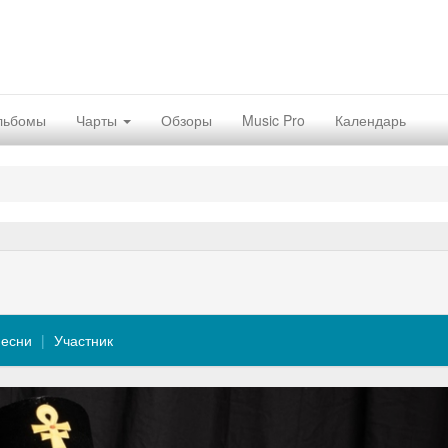
льбомы
Чарты
Обзоры
Music Pro
Календарь
есни
Участник
Nex