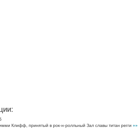
ции:
5
жимми Клифф, принятый в рок-н-ролльный Зал славы титан регги
»»