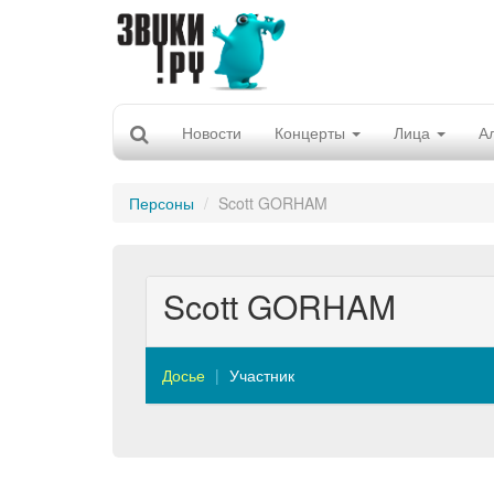
Новости
Концерты
Лица
А
Персоны
Scott GORHAM
Scott GORHAM
Досье
Участник