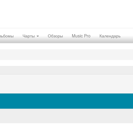
льбомы
Чарты
Обзоры
Music Pro
Календарь