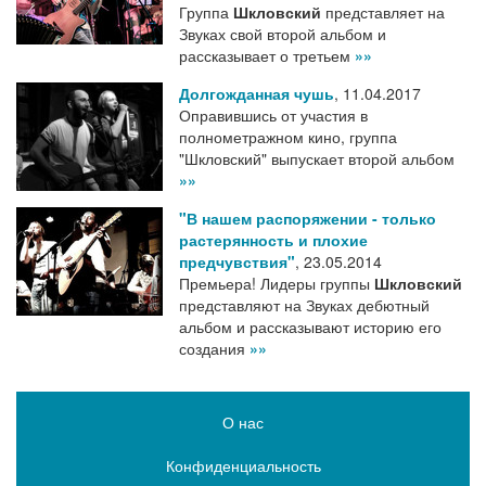
Группа
Шкловский
представляет на
Звуках свой второй альбом и
рассказывает о третьем
»»
Долгожданная чушь
,
11.04.2017
Оправившись от участия в
полнометражном кино, группа
"Шкловский" выпускает второй альбом
»»
"В нашем распоряжении - только
растерянность и плохие
предчувствия"
,
23.05.2014
Премьера! Лидеры группы
Шкловский
представляют на Звуках дебютный
альбом и рассказывают историю его
создания
»»
О нас
Конфиденциальность