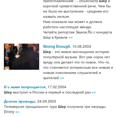
представлением
", - объяснила
Шер
в
короткой приветственной речи. Чем бы
ни было ее выступение - средним его
назвать нельзя.
Нам показали как может и должна
работать настоящая звезда.
Читайте репортаж Звуков.Ru с концерта
Шер в Кремле
»»
Strong Enough
,
10.06.2004
Шер
- это живое воплощение истории
популярной музыки. Вот уже сорок лет
кряду она делает что-то новое. Что-то,
что становится интересным все новым и
новым поколениям слушателей и
зрителей
»»
И с нами попрощается
,
17.02.2004
Шер
выступит в России в первый и последний раз
»»
Долгие проводы
,
24.09.2003
Телеверсия прощального тура
Шер
получила три награды
Emmy
»»