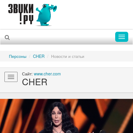
Toggl
naviga
Персоны
CHER
Новости и статьи
Сайт:
www.cher.com
Toggle
CHER
navigation