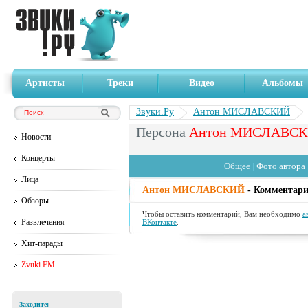
Артисты
Треки
Видео
Альбомы
Звуки.Ру
Антон МИСЛАВСКИЙ
Персона
Антон МИСЛАВС
Новости
Концерты
Общее
|
Фото автора
Лица
Антон МИСЛАВСКИЙ
- Комментари
Обзоры
Чтобы оставить комментарий, Вам необходимо
а
Развлечения
ВКонтакте
.
Хит-парады
Zvuki.FM
Заходите: