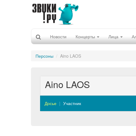
Новости
Концерты
Лица
А
Персоны
Aino LAOS
Aino LAOS
Досье
Участник