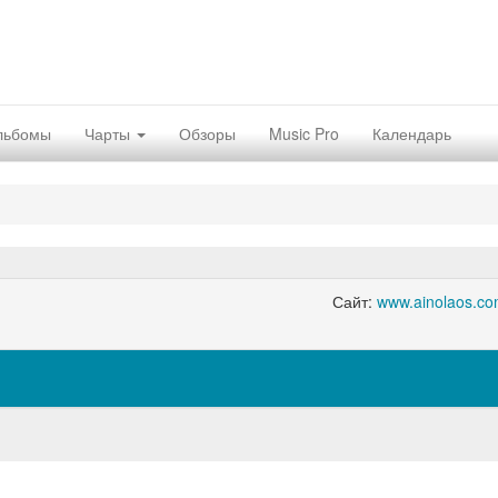
льбомы
Чарты
Обзоры
Music Pro
Календарь
Сайт:
www.ainolaos.c