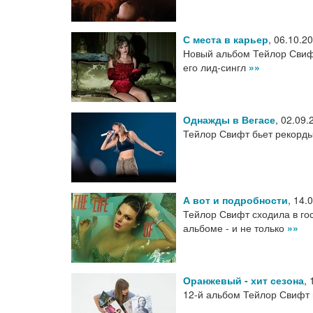
С места в карьер
,
06.10.2
Новый альбом Тейлор Свифт
его лид-сингл
»»
Однажды в Вегасе
,
02.09.
Тейлор Свифт бьет рекорды 
А вот и подробности
,
14.
Тейлор Свифт сходила в гос
альбоме - и не только
»»
Оранжевый - хит сезона
,
12-й альбом Тейлор Свифт на