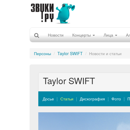
Новости
Концерты
Лица
А
Персоны
Taylor SWIFT
Новости и статьи
Taylor SWIFT
Досье
Статьи
Дискография
Фото
П