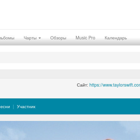
льбомы
Чарты
Обзоры
Music Pro
Календарь
Сайт:
https://www.taylorswift.c
есни
Участник