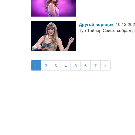
Другой порядок
,
10.12.20
Тур Тейлор Свифт собрал р
1
2
3
4
5
6
7
»