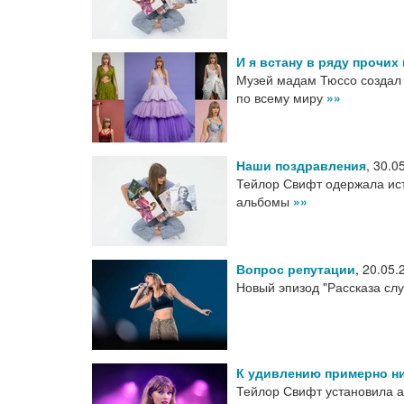
И я встану в ряду прочих
Музей мадам Тюссо создал 
по всему миру
»»
Наши поздравления
,
30.0
Тейлор Свифт одержала ист
альбомы
»»
Вопрос репутации
,
20.05.
Новый эпизод "Рассказа сл
К удивлению примерно н
Тейлор Свифт установила а