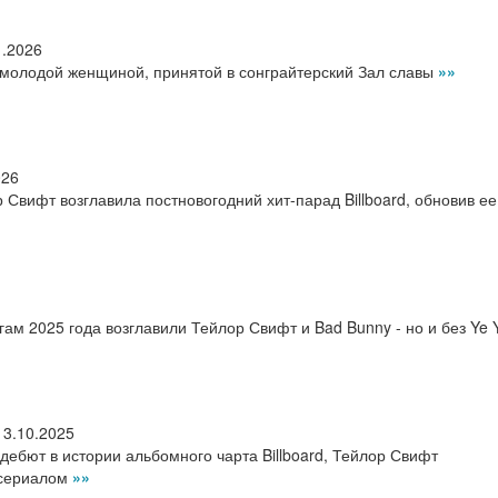
1.2026
молодой женщиной, принятой в сонграйтерский Зал славы
»»
026
ор Свифт возглавила постновогодний хит-парад Billboard, обновив е
ам 2025 года возглавили Тейлор Свифт и Bad Bunny - но и без Ye Y
13.10.2025
ебют в истории альбомного чарта Billboard, Тейлор Свифт
 сериалом
»»