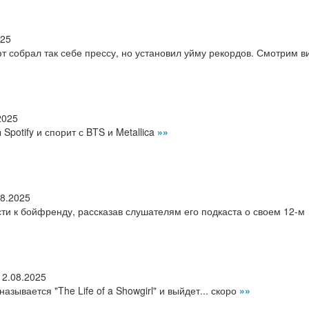
025
 собрал так себе прессу, но установил уйму рекордов. Смотрим в
2025
Spotify и спорит с BTS и Metallica
»»
08.2025
ти к бойфренду, рассказав слушателям его подкаста о своем 12-м
12.08.2025
зывается "The Life of a Showgirl" и выйдет... скоро
»»