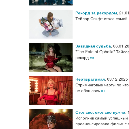
Рекорд за рекордом
,
21.0
Тейлор Свифт стала самой 
Завидная судьба
,
06.01.2
"The Fate of Ophelia" Тейл
рекорд
»»
Неотвратимая
,
03.12.2025
Стриминговые чарты по итог
не обошлось
»»
Столько, сколько нужно
,
Исполнив самый успешный д
проанонсировала фильм с