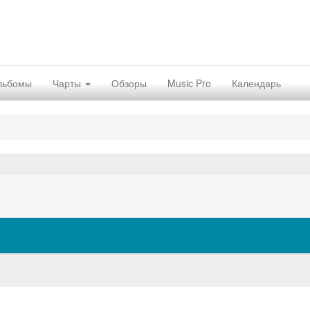
льбомы
Чарты
Обзоры
Music Pro
Календарь