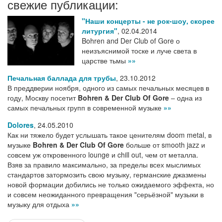
свежие публикации:
"Наши концерты - не рок-шоу, скорее
литургия"
,
02.04.2014
Bohren and Der Club of Gore о
неизъяснимой тоске и луче света в
царстве тьмы
»»
Печальная баллада для трубы
,
23.10.2012
В преддверии ноября, одного из самых печальных месяцев в
году, Москву посетит
Bohren & Der Club Of Gore
– одна из
самых печальных групп в современной музыке
»»
Dolores
,
24.05.2010
Как ни тяжело будет услышать такое ценителям doom metal, в
музыке
Bohren & Der Club Of Gore
больше от smooth jazz и
совсем уж откровенного lounge и chill out, чем от металла.
Взяв за правило максимально, за пределы всех мыслимых
стандартов затормозить свою музыку, германские джазмены
новой формации добились не только ожидаемого эффекта, но
и совсем неожиданного превращения "серьёзной" музыки в
музыку для отдыха
»»