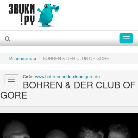
Toggl
naviga
Исполнители
BOHREN & DER CLUB OF GORE
Сайт:
www.bohrenundderclubofgore.de
Toggle
BOHREN & DER CLUB OF
navigation
GORE