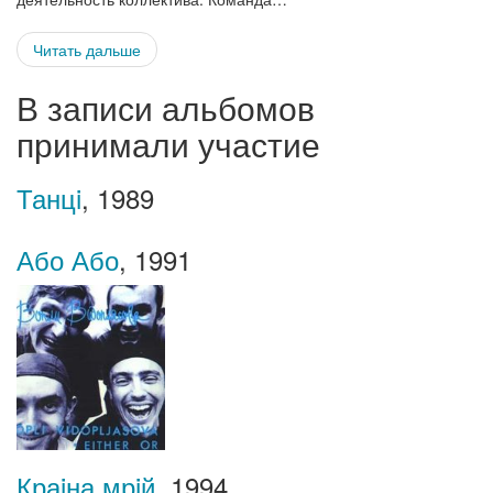
Читать дальше
В записи альбомов
принимали участие
Танцi
,
1989
Або Або
,
1991
Краiна мрiй
,
1994