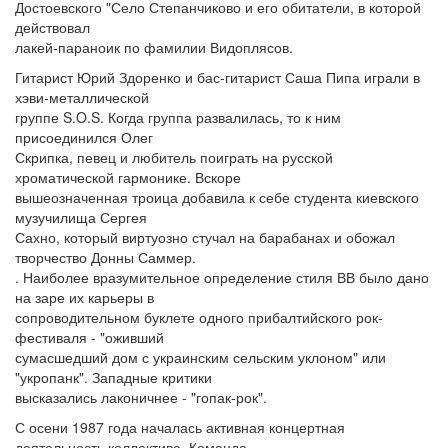
Достоевского "Село Степанчиково и его обитатели, в которой
действовал
лакей-параноик по фамилии Видоплясов.
Гитарист Юрий Здоренко и бас-гитарист Саша Пипа играли в
хэви-металлической
группе S.O.S. Когда группа развалилась, то к ним
присоединился Олег
Скрипка, певец и любитель поиграть на русской
хроматической гармонике. Вскоре
вышеозначенная троица добавила к себе студента киевского
музучилища Сергея
Сахно, который виртуозно стучал на барабанах и обожал
творчество Донны Саммер.
. Наиболее вразумительное определение стиля ВВ было дано
на заре их карьеры в
сопроводительном буклете одного прибалтийского рок-
фестиваля - "оживший
сумасшедший дом с украинским сельским уклоном" или
"укропанк". Западные критики
высказались лаконичнее - "гопак-рок".
С осени 1987 года началась активная концертная
деятельность коллектива. Команда…