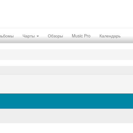
льбомы
Чарты
Обзоры
Music Pro
Календарь