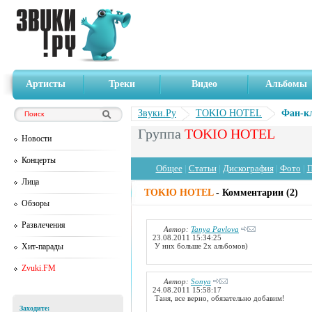
Артисты
Треки
Видео
Альбомы
Звуки.Ру
TOKIO HOTEL
Фан-к
Группа
TOKIO HOTEL
Новости
Концерты
Общее
|
Статьи
|
Дискография
|
Фото
|
П
Лица
TOKIO HOTEL
- Комментарии (2)
Обзоры
Развлечения
Автор:
Tanya Pavlova
23.08.2011 15:34:25
Хит-парады
У них больше 2х альбомов)
Zvuki.FM
Автор:
Sonya
24.08.2011 15:58:17
Таня, все верно, обязательно добавим!
Заходите: