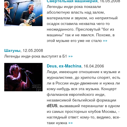
Смертельная машинерия
,
16.05.2008
Легенды инди-рока показали
абсолютную власть над залом,
материалом и звуком, но неприятный
осадок оставила нехватка чего-то
неожиданного. Пресловутый "бог из
машины" так и не явился. Похоже, в
этой музыке его уже не стало
»»
Шатуны
,
12.05.2008
Легенды инди-рока выступят в Б1
»»
Deus, ex-Machina
,
16.04.2006
Люди, имеющие отношение к музыке и
журналистике, до хрипоты спорят, есть
ли в России инди-движение и нужна ли
кому-нибудь вся эта музыка. Концерт
флагманов европейского инди,
независимой бельгийской формации
dEUS
, вызвавший переаншлаг в одном
из самых просторных клубов Москвы, -
наглядный ответ: кому-то, видимо, все-
таки нужна
»»